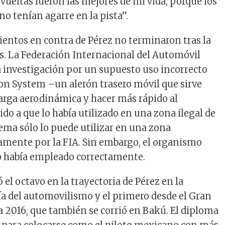
vueltas fueron las mejores de mi vida, porque los
o tenían agarre en la pista”.
ientos en contra de Pérez no terminaron tras la
s. La Federación Internacional del Automóvil
na investigación por un supuesto uso incorrecto
on System –un alerón trasero móvil que sirve
 carga aerodinámica y hacer más rápido al
o a que lo había utilizado en una zona ilegal de
stema sólo lo puede utilizar en una zona
amente por la FIA. Sin embargo, el organismo
o había empleado correctamente.
ó el octavo en la trayectoria de Pérez en la
 del automovilismo y el primero desde el Gran
 2016, que también se corrió en Bakú. El diploma