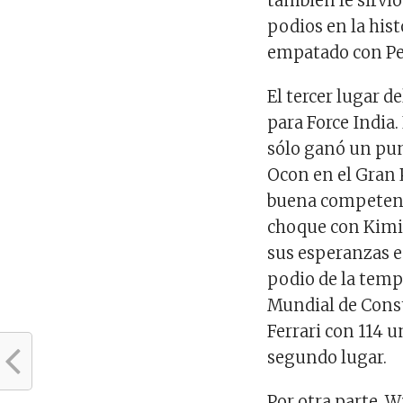
también le sirvi
podios en la histo
empatado con Ped
El tercer lugar 
para Force India.
sólo ganó un pun
Ocon en el Gran 
buena competenci
choque con Kimi 
sus esperanzas e
podio de la tempo
Mundial de Const
Ferrari con 114 
segundo lugar.
Por otra parte, 