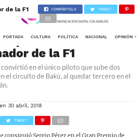
r de la F1
COMPÁRTELO
TWEET
 el piloto mexicano
PORTADA
CULTURA
POLÍTICA
NACIONAL
OPINIÓN
ador de la F1
 convirtió en el único piloto que sube dos
n el circuito de Bakú, al quedar tercero en el
án.
 en
30 abril, 2018
TWEET
que consiguió Sergio Pérez en el Gran Premio de