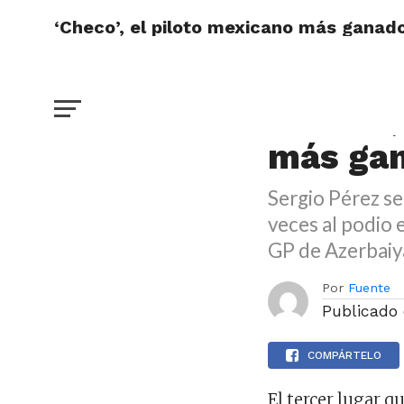
‘Checo’, el piloto mexicano más ganado
DEPORTES
‘Checo’,
más gan
Sergio Pérez se
veces al podio e
GP de Azerbaiy
Por
Fuente
Publicado
COMPÁRTELO
El tercer lugar 