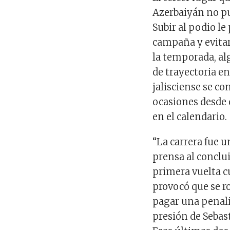
Azerbaiyán no p
Subir al podio l
campaña y evitar
la temporada, al
de trayectoria e
jalisciense se co
ocasiones desde q
en el calendario.
“La carrera fue u
prensa al conclu
primera vuelta c
provocó que se r
pagar una penali
presión de Sebast