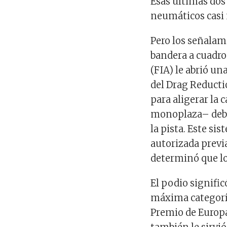
Esas últimas dos 
neumáticos casi n
Pero los señalam
bandera a cuadro
(FIA) le abrió u
del Drag Reducti
para aligerar la
monoplaza– debid
la pista. Este si
autorizada previ
determinó que l
El podio signific
máxima categoría
Premio de Europa