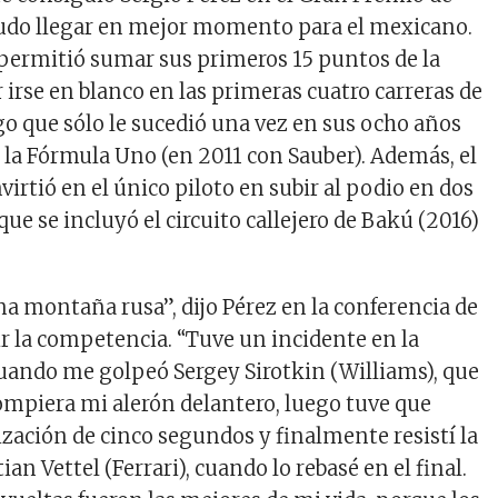
udo llegar en mejor momento para el mexicano.
e permitió sumar sus primeros 15 puntos de la
 irse en blanco en las primeras cuatro carreras de
go que sólo le sucedió una vez en sus ocho años
n la Fórmula Uno (en 2011 con Sauber). Además, el
nvirtió en el único piloto en subir al podio en dos
ue se incluyó el circuito callejero de Bakú (2016)
na montaña rusa”, dijo Pérez en la conferencia de
ir la competencia. “Tuve un incidente en la
uando me golpeó Sergey Sirotkin (Williams), que
ompiera mi alerón delantero, luego tuve que
zación de cinco segundos y finalmente resistí la
ian Vettel (Ferrari), cuando lo rebasé en el final.