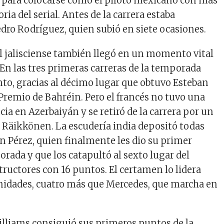
ó para colocarse como el piloto mexicano con más
ria del serial. Antes de la carrera estaba
ro Rodríguez, quien subió en siete ocasiones.
del jalisciense también llegó en un momento vital
 En las tres primeras carreras de la temporada
to, gracias al décimo lugar que obtuvo Esteban
Premio de Bahréin. Pero el francés no tuvo una
a en Azerbaiyán y se retiró de la carrera por un
Räikkönen. La escudería india depositó todas
n Pérez, quien finalmente les dio su primer
rada y que los catapultó al sexto lugar del
ructores con 16 puntos. El certamen lo lidera
unidades, cuatro más que Mercedes, que marcha en
Williams consiguió sus primeros puntos de la