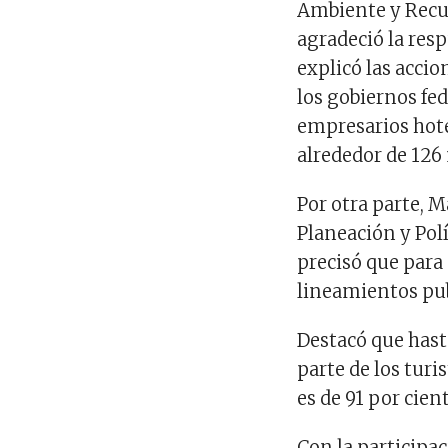
Ambiente y Recur
agradeció la res
explicó las acci
los gobiernos fed
empresarios hotel
alrededor de 126
Por otra parte, M
Planeación y Polí
precisó que para e
lineamientos pub
Destacó que has
parte de los turi
es de 91 por cien
Con la participac