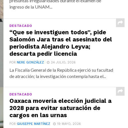
presuntas irregularidades durante el examen de
ingreso de la UNAM...
DESTACADO
“Que se investiguen todos”, pide
Salomón Jara tras el asesinato del
periodista Alejandro Leyva;
descarta pedir licencia
POR
NERE GONZÁLEZ
24 JULIO, 2026
La Fiscalía General de la República ejerció su facultad
de atracción; la investigación contempla hasta el...
DESTACADO
Oaxaca movería elección judicial a
2028 para evitar saturación de
cargos en las urnas
POR
GIUSEPPE MARTÍNEZ
19 MAYO, 2026