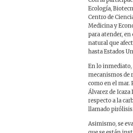
Ecología, Biotec
Centro de Ciencia
Medicina y Econo
para atender, en
natural que afect
hasta Estados Un
En lo inmediato, 
mecanismos de re
como en el mar. P
Álvarez de Icaza 
respecto a la ca
llamado pirólisis
Asimismo, se eval
que se están inst