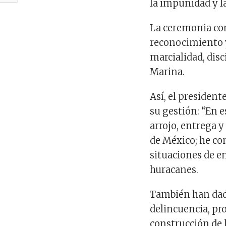
la impunidad y l
La ceremonia cor
reconocimiento y
marcialidad, disc
Marina.
Así, el presiden
su gestión: “En e
arrojo, entrega 
de México; he co
situaciones de e
huracanes.
También han dado
delincuencia, pro
construcción de l