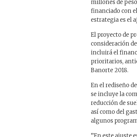
millones de peso
financiado con el
estrategia es el a
El proyecto de p
consideración de
incluirá el fina
prioritarios, ant
Banorte 2018.
En el rediseño d
se incluye la co
reducción de suel
así como del gas
algunos programa
”En este ajuste 