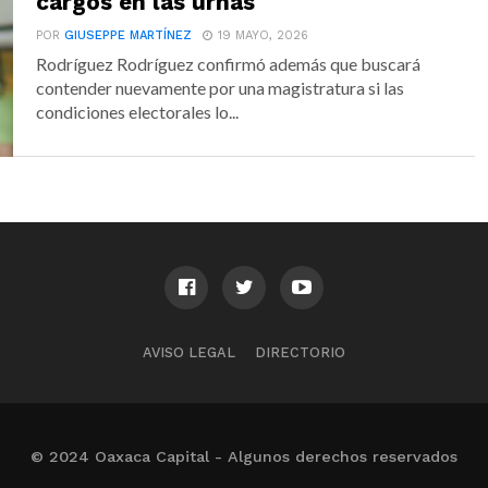
cargos en las urnas
POR
GIUSEPPE MARTÍNEZ
19 MAYO, 2026
Rodríguez Rodríguez confirmó además que buscará
contender nuevamente por una magistratura si las
condiciones electorales lo...
AVISO LEGAL
DIRECTORIO
© 2024 Oaxaca Capital - Algunos derechos reservados