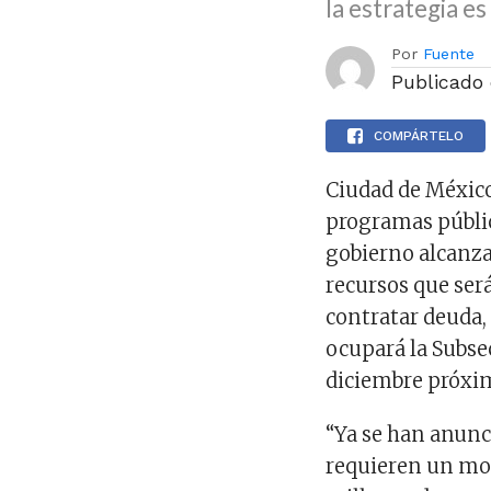
la estrategia es 
Por
Fuente
Publicado
COMPÁRTELO
Ciudad de México
programas públic
gobierno alcanza
recursos que será
contratar deuda,
ocupará la Subsec
diciembre próxi
“Ya se han anunci
requieren un mo