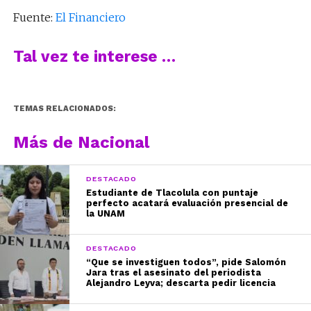
Fuente:
El Financiero
Tal vez te interese …
TEMAS RELACIONADOS:
Más de Nacional
DESTACADO
Estudiante de Tlacolula con puntaje
perfecto acatará evaluación presencial de
la UNAM
DESTACADO
“Que se investiguen todos”, pide Salomón
Jara tras el asesinato del periodista
Alejandro Leyva; descarta pedir licencia