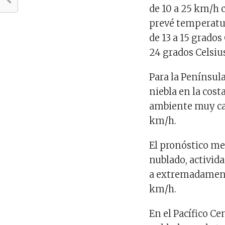
de 10 a 25 km/h 
prevé temperatu
de 13 a 15 grados
24 grados Celsiu
Para la Península
niebla en la cost
ambiente muy cal
km/h.
El pronóstico met
nublado, activida
a extremadamente
km/h.
En el Pacífico C