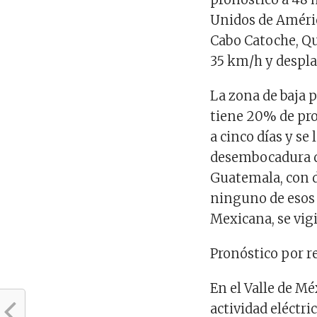
Unidos de Améric
Cabo Catoche, Qu
35 km/h y despla
La zona de baja 
tiene 20% de prob
a cinco días y se
desembocadura de
Guatemala, con d
ninguno de esos 
Mexicana, se vigi
Pronóstico por r
En el Valle de Mé
actividad eléctri