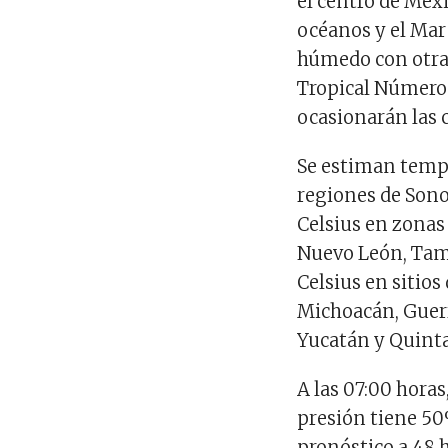
el centro de Méxi
océanos y el Mar 
húmedo con otra 
Tropical Número 
ocasionarán las 
Se estiman tempe
regiones de Sono
Celsius en zonas 
Nuevo León, Tama
Celsius en sitios 
Michoacán, Guerr
Yucatán y Quint
A las 07:00 horas
presión tiene 50%
pronóstico a 48 h