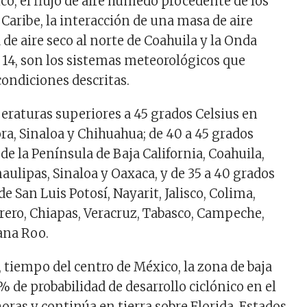
co, el flujo de aire húmedo procedente de los
Caribe, la interacción de una masa de aire
de aire seco al norte de Coahuila y la Onda
14, son los sistemas meteorológicos que
condiciones descritas.
raturas superiores a 45 grados Celsius en
ra, Sinaloa y Chihuahua; de 40 a 45 grados
de la Península de Baja California, Coahuila,
ulipas, Sinaloa y Oaxaca, y de 35 a 40 grados
de San Luis Potosí, Nayarit, Jalisco, Colima,
ero, Chiapas, Veracruz, Tabasco, Campeche,
ana Roo.
, tiempo del centro de México, la zona de baja
 de probabilidad de desarrollo ciclónico en el
oras y continúa en tierra sobre Florida, Estados