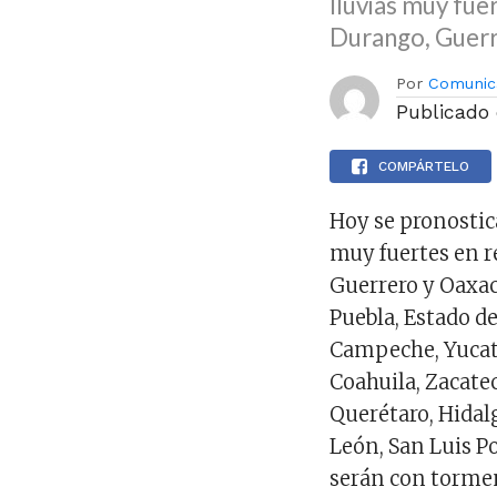
lluvias muy fue
Durango, Guerr
Por
Comunic
Publicado
COMPÁRTELO
Hoy se pronostic
muy fuertes en r
Guerrero y Oaxac
Puebla, Estado d
Campeche, Yucat
Coahuila, Zacatec
Querétaro, Hidalg
León, San Luis P
serán con tormen