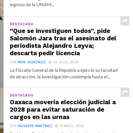
ingreso de la UNAM...
DESTACADO
“Que se investiguen todos”, pide
Salomón Jara tras el asesinato del
periodista Alejandro Leyva;
descarta pedir licencia
POR
NERE GONZÁLEZ
24 JULIO, 2026
La Fiscalía General de la República ejerció su facultad
de atracción; la investigación contempla hasta el...
DESTACADO
Oaxaca movería elección judicial a
2028 para evitar saturación de
cargos en las urnas
POR
GIUSEPPE MARTÍNEZ
19 MAYO, 2026