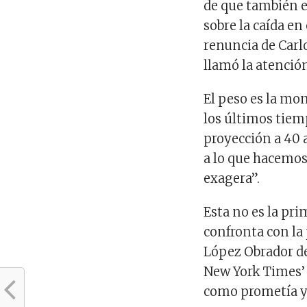
de que también es
sobre la caída en
renuncia de Carlo
llamó la atenció
El peso es la mon
los últimos tiem
proyección a 40 
a lo que hacemos,
exagera”.
Esta no es la pr
confronta con la
López Obrador def
New York Times’ 
como prometía y 