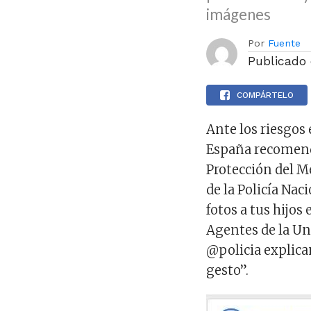
imágenes
Por
Fuente
Publicado
COMPÁRTELO
Ante los riesgos 
España recomendó
Protección del M
de la Policía Nac
fotos a tus hijos
Agentes de la Un
@policia explica
gesto”.