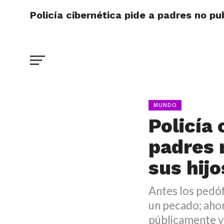
Policía cibernética pide a padres no pu
MUNDO
Policía 
padres 
sus hijo
Antes los pedóf
un pecado; ahor
públicamente y 