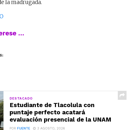
de la madrugada.
IO
terese …
S:
DESTACADO
Estudiante de Tlacolula con
puntaje perfecto acatará
evaluación presencial de la UNAM
POR
FUENTE
3 AGOSTO, 2026