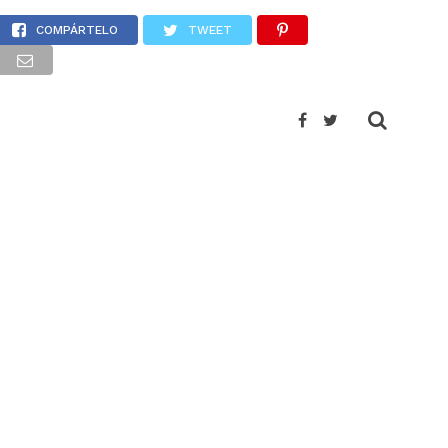
n
COMPÁRTELO
TWEET