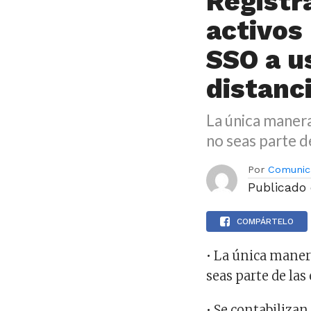
Registr
activos
SSO a u
distanc
La única manera
no seas parte d
Por
Comunic
Publicado
COMPÁRTELO
• La única maner
seas parte de las
• Se contabiliza