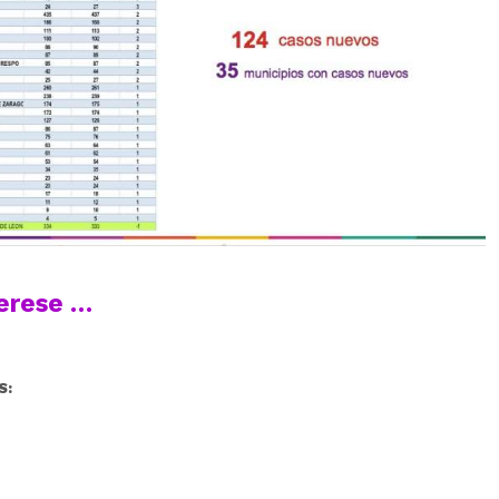
terese …
S: