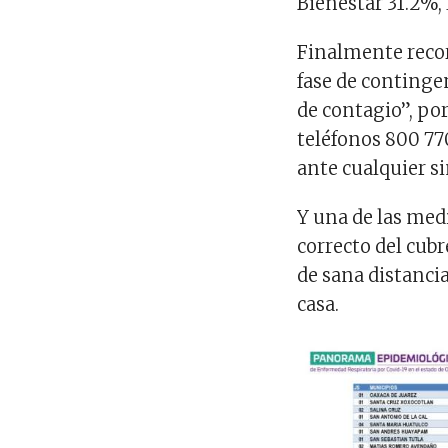
Bienestar 31.2%
Finalmente recor
fase de contingen
de contagio”, po
teléfonos 800 770
ante cualquier s
Y una de las med
correcto del cub
de sana distanci
casa.