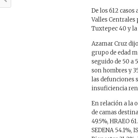
De los 612 casos 
Valles Centrales 
Tuxtepec 40 y la
Azamar Cruz dijo
grupo de edad má
seguido de 50 a 5
son hombres y 35
las defunciones s
insuficiencia ren
En relación a la 
de camas destina
49.5%, HRAEO 61.
SEDENA 54.1%, IS