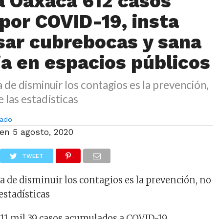
a Oaxaca 612 casos
 por COVID-19, insta
sar cubrebocas y sana
ia en espacios públicos
 de disminuir los contagios es la prevención,
e las estadísticas
ado
 en
5 agosto, 2020
TWEET
a de disminuir los contagios es la prevención, no
 estadísticas
n 11 mil 39 casos acumulados a COVID-19