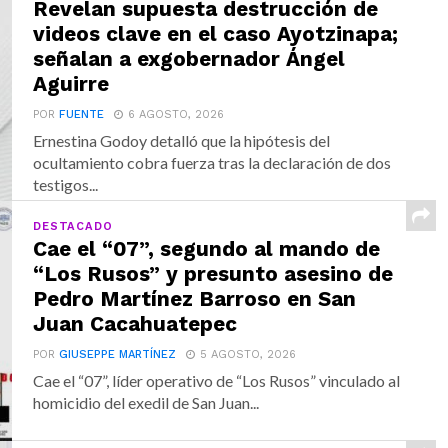
Revelan supuesta destrucción de
videos clave en el caso Ayotzinapa;
señalan a exgobernador Ángel
Aguirre
POR
FUENTE
6 AGOSTO, 2026
Ernestina Godoy detalló que la hipótesis del
ocultamiento cobra fuerza tras la declaración de dos
testigos...
DESTACADO
Cae el “07”, segundo al mando de
“Los Rusos” y presunto asesino de
Pedro Martínez Barroso en San
Juan Cacahuatepec
POR
GIUSEPPE MARTÍNEZ
5 AGOSTO, 2026
Cae el “07”, líder operativo de “Los Rusos” vinculado al
homicidio del exedil de San Juan...