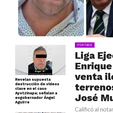
PORTADA
Liga Ej
Enrique
venta i
Revelan supuesta
terreno
destrucción de videos
clave en el caso
Ayotzinapa; señalan a
José M
exgobernador Ángel
Aguirre
Calificó al nota