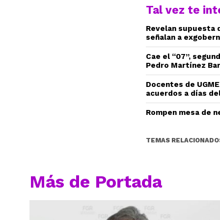
Tal vez te in
Revelan supuesta d
señalan a exgobern
Cae el “07”, segun
Pedro Martínez Ba
Docentes de UGMEX
acuerdos a días del
Rompen mesa de ne
TEMAS RELACIONADO
Más de Portada