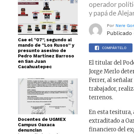
operador polít
y papá de Alej
Por
Nere Go
Publicado
Cae el “07”, segundo al
mando de “Los Rusos” y
COMPÁRTELO
presunto asesino de
Pedro Martínez Barroso
en San Juan
El titular del Po
Cacahuatepec
Jorge Merlo deten
Ferrer, al señal
trabajador, reali
terrenos.
En esta tesitura
Docentes de UGMEX
extraditado a Oax
Campus Oaxaca
financiero del e
denuncian