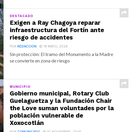
DESTACADO
Exigen a Ray Chagoya reparar
infraestructura del Fortín ante
riesgo de accidentes
POR
REDACCION
18 MAYO, 2026
Sin protección: El tramo del Monumento a la Madre
se convierte en zona de riesgo
MUNICIPIO
Gobierno municipal, Rotary Club
Guelaguetza y la Fundación Chair
the Love suman voluntades por la
población vulnerable de
Xoxocotlán
POR
COMUNICADO
10 NOVIEMBRE, 2025