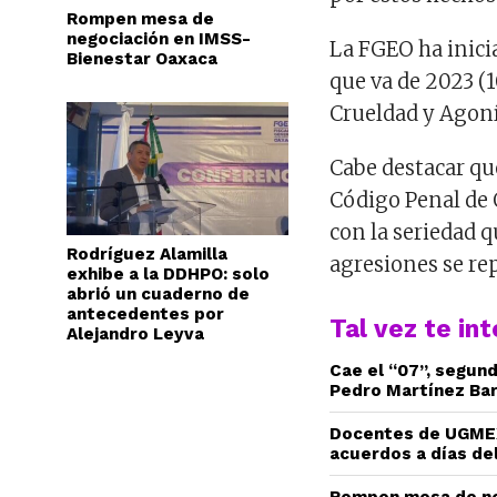
Rompen mesa de
negociación en IMSS-
La FGEO ha inici
Bienestar Oaxaca
que va de 2023 (1
Crueldad y Agoní
Cabe destacar que
Código Penal de O
con la seriedad q
Rodríguez Alamilla
agresiones se rep
exhibe a la DDHPO: solo
abrió un cuaderno de
antecedentes por
Tal vez te in
Alejandro Leyva
Cae el “07”, segun
Pedro Martínez Ba
Docentes de UGMEX
acuerdos a días del