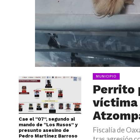
MUNICIPIO
Perrito 
víctima
Atzomp
Cae el “07”, segundo al
mando de “Los Rusos” y
Fiscalía de Oax
presunto asesino de
Pedro Martínez Barroso
tras agresión c