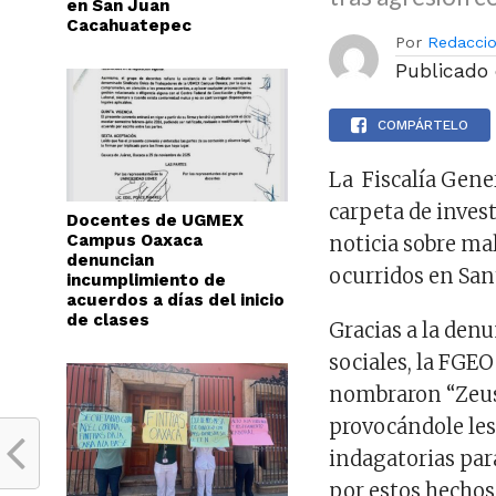
en San Juan
Cacahuatepec
Por
Redacci
Publicado
COMPÁRTELO
La Fiscalía Gene
carpeta de inves
Docentes de UGMEX
Campus Oaxaca
noticia sobre ma
denuncian
ocurridos en Sa
incumplimiento de
acuerdos a días del inicio
de clases
Gracias a la den
sociales, la FGEO
nombraron “Zeus
provocándole lesi
indagatorias par
por estos hechos