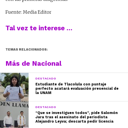
Fuente: Media Editor
Tal vez te interese …
TEMAS RELACIONADOS:
Más de Nacional
DESTACADO
Estudiante de Tlacolula con puntaje
perfecto acatará evaluación presencial de
la UNAM
DESTACADO
“Que se investiguen todos”, pide Salomón
Jara tras el asesinato del periodista
Alejandro Leyva; descarta pedir licencia