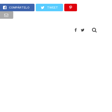
hetumal
COMPÁRTELO
TWEET