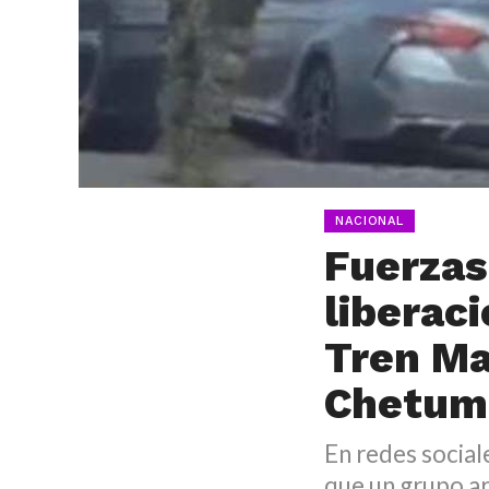
NACIONAL
Fuerzas
liberaci
Tren Ma
Chetum
En redes social
que un grupo ar