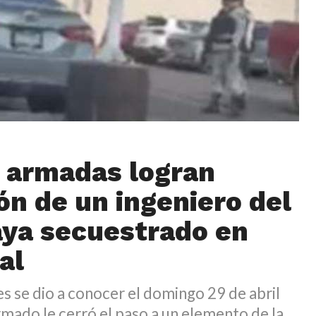
 armadas logran
ón de un ingeniero del
ya secuestrado en
al
es se dio a conocer el domingo 29 de abril
mado le cerró el paso a un elemento de la