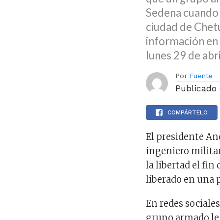
Sedena cuando 
ciudad de Chetu
información en
lunes 29 de abri
Por
Fuente
Publicado
COMPÁRTELO
El presidente A
ingeniero milita
la libertad el f
liberado en una p
En redes sociales
grupo armado le 