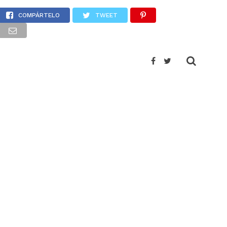
idio
COMPÁRTELO
TWEET