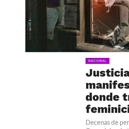
NACIONAL
Justicia
manifes
donde t
feminic
Decenas de pers