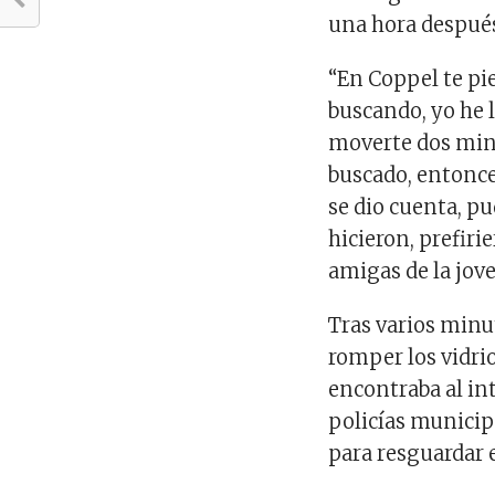
una hora después
“En Coppel te pi
buscando, yo he 
moverte dos minu
buscado, entonces
se dio cuenta, pu
hicieron, prefiri
amigas de la jov
Tras varios minu
romper los vidri
encontraba al in
policías municip
para resguardar e