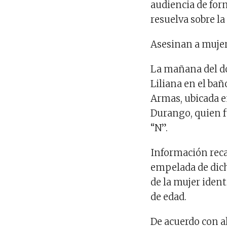
audiencia de for
resuelva sobre la
Asesinan a muje
La mañana del d
Liliana en el ba
Armas, ubicada e
Durango, quien 
“N”.
Información reca
empelada de dich
de la mujer iden
de edad.
De acuerdo con a