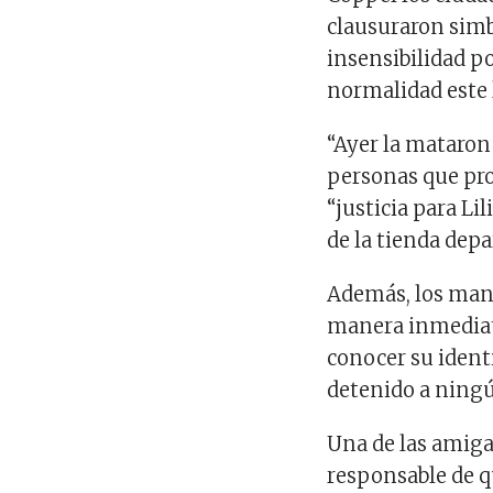
clausuraron sim
insensibilidad po
normalidad este 
“Ayer la mataron
personas que pro
“justicia para Li
de la tienda dep
Además, los mani
manera inmediata
conocer su ident
detenido a ning
Una de las amigas
responsable de q