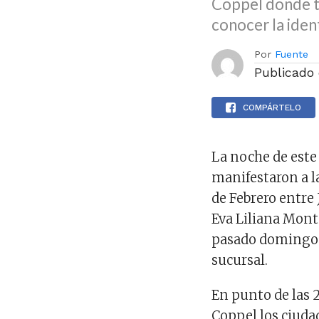
Coppel donde tr
conocer la iden
Por
Fuente
Publicado
COMPÁRTELO
La noche de este
manifestaron a la
de Febrero entre 
Eva Liliana Mont
pasado domingo 
sucursal.
En punto de las 
Coppel los ciuda