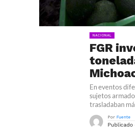
NACIONAL
FGR inv
tonelad
Michoa
En eventos dif
sujetos armado
trasladaban más
Por
Fuente
Publicado