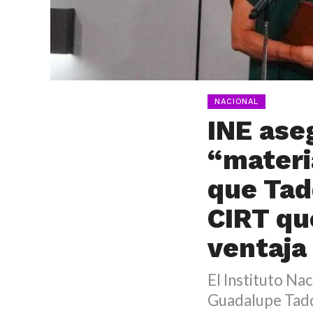
NACIONAL
INE ase
“materi
que Tadd
CIRT qu
ventaja
El Instituto Na
Guadalupe Tadde