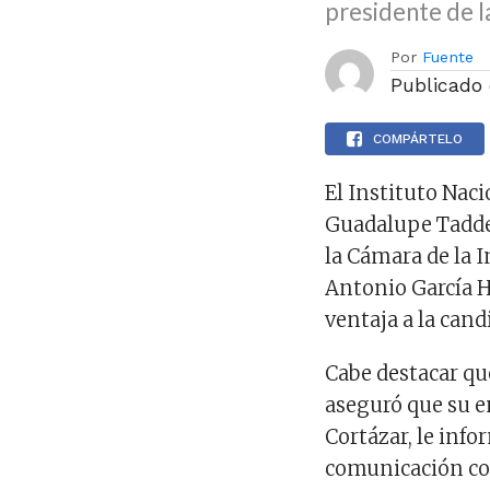
presidente de 
Por
Fuente
Publicado
COMPÁRTELO
El Instituto Naci
Guadalupe Taddei
la Cámara de la I
Antonio García H
ventaja a la can
Cabe destacar qu
aseguró que su 
Cortázar, le inf
comunicación con 