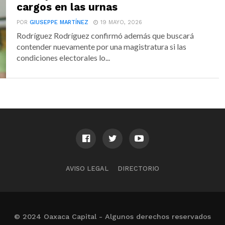
cargos en las urnas
POR
GIUSEPPE MARTÍNEZ
19 MAYO, 2026
Rodríguez Rodríguez confirmó además que buscará
contender nuevamente por una magistratura si las
condiciones electorales lo...
AVISO LEGAL
DIRECTORIO
© 2024 Oaxaca Capital - Algunos derechos reservados