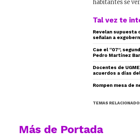
habitantes se ve
Tal vez te in
Revelan supuesta d
señalan a exgobern
Cae el “07”, segun
Pedro Martínez Ba
Docentes de UGMEX
acuerdos a días del
Rompen mesa de ne
TEMAS RELACIONADO
Más de Portada