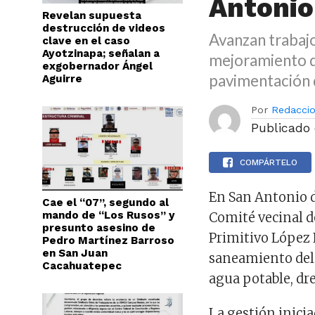
Antonio
Revelan supuesta
destrucción de videos
Avanzan trabajo
clave en el caso
Ayotzinapa; señalan a
mejoramiento de
exgobernador Ángel
pavimentación d
Aguirre
Por
Redacci
Publicado
COMPÁRTELO
En San Antonio de
Cae el “07”, segundo al
mando de “Los Rusos” y
Comité vecinal de
presunto asesino de
Primitivo López R
Pedro Martínez Barroso
en San Juan
saneamiento del 
Cacahuatepec
agua potable, dr
La gestión inicia