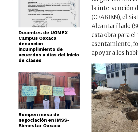
la intervención d
(CEABIEN), el Si
Alcantarillado (S
Docentes de UGMEX
esta obra para el
Campus Oaxaca
asentamiento, fo
denuncian
incumplimiento de
apoyar a los hab
acuerdos a días del inicio
de clases
Rompen mesa de
negociación en IMSS-
Bienestar Oaxaca