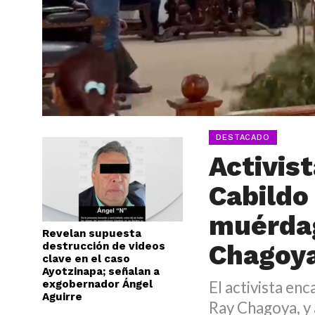
DESTACADO
Activis
Cabildo
muérdag
Revelan supuesta
Chagoy
destrucción de videos
clave en el caso
Ayotzinapa; señalan a
exgobernador Ángel
El activista en
Aguirre
Ray Chagoya, y a