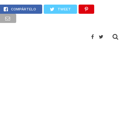
ya
COMPÁRTELO
TWEET