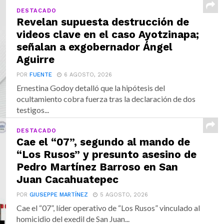
DESTACADO
Revelan supuesta destrucción de
videos clave en el caso Ayotzinapa;
señalan a exgobernador Ángel
Aguirre
POR
FUENTE
6 AGOSTO, 2026
Ernestina Godoy detalló que la hipótesis del
ocultamiento cobra fuerza tras la declaración de dos
testigos...
DESTACADO
Cae el “07”, segundo al mando de
“Los Rusos” y presunto asesino de
Pedro Martínez Barroso en San
Juan Cacahuatepec
POR
GIUSEPPE MARTÍNEZ
5 AGOSTO, 2026
Cae el “07”, líder operativo de “Los Rusos” vinculado al
homicidio del exedil de San Juan...