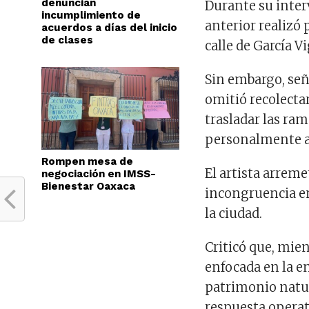
denuncian
Durante su interv
incumplimiento de
anterior realizó 
acuerdos a días del inicio
de clases
calle de García V
Sin embargo, señ
omitió recolectar
trasladar las ram
personalmente al
Rompen mesa de
El artista arreme
negociación en IMSS-
Bienestar Oaxaca
incongruencia ent
la ciudad.
Criticó que, mi
enfocada en la en
patrimonio natur
respuesta operat