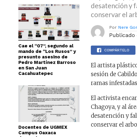
desatención y f
conservar el ar
Por
Nere Go
Publicado
Cae el “07”, segundo al
COMPÁRTELO
mando de “Los Rusos” y
presunto asesino de
Pedro Martínez Barroso
El artista plást
en San Juan
Cacahuatepec
sesión de Cabild
ramas infestada
El activista enc
Chagoya, y al áre
desatención y fal
conservar el arbo
Docentes de UGMEX
Campus Oaxaca