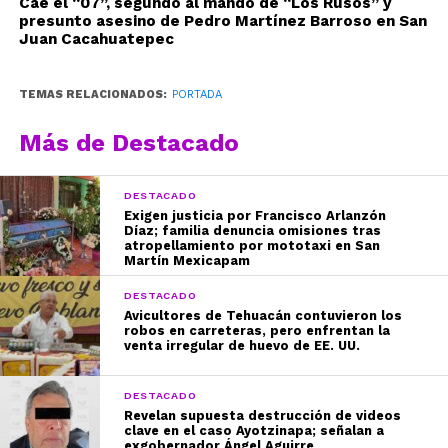
Cae el “07”, segundo al mando de “Los Rusos” y
presunto asesino de Pedro Martínez Barroso en San
Juan Cacahuatepec
TEMAS RELACIONADOS:
PORTADA
Más de Destacado
DESTACADO
Exigen justicia por Francisco Arlanzón
Díaz; familia denuncia omisiones tras
atropellamiento por mototaxi en San
Martín Mexicapam
DESTACADO
Avicultores de Tehuacán contuvieron los
robos en carreteras, pero enfrentan la
venta irregular de huevo de EE. UU.
DESTACADO
Revelan supuesta destrucción de videos
clave en el caso Ayotzinapa; señalan a
exgobernador Ángel Aguirre