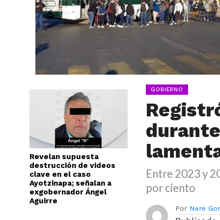
GOBIERNO
Registr
durante
lamenta
Revelan supuesta
destrucción de videos
Entre 2023 y 20
clave en el caso
Ayotzinapa; señalan a
por ciento
exgobernador Ángel
Aguirre
Por
Nere Go