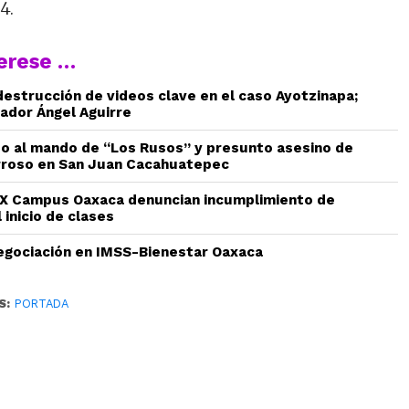
24.
terese …
estrucción de videos clave en el caso Ayotzinapa;
ador Ángel Aguirre
do al mando de “Los Rusos” y presunto asesino de
rroso en San Juan Cacahuatepec
 Campus Oaxaca denuncian incumplimiento de
 inicio de clases
gociación en IMSS-Bienestar Oaxaca
S:
PORTADA