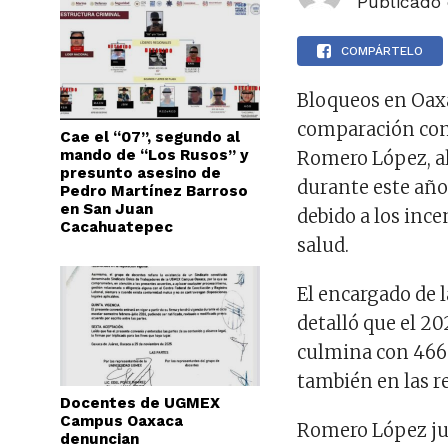
Publicado
COMPÁRTELO
Bloqueos en Oaxa
comparación con 
Cae el “07”, segundo al
mando de “Los Rusos” y
Romero López, al 
presunto asesino de
durante este año 
Pedro Martínez Barroso
en San Juan
debido a los inc
Cacahuatepec
salud.
El encargado de 
detalló que el 2
culmina con 466 c
también en las r
Docentes de UGMEX
Campus Oaxaca
Romero López just
denuncian