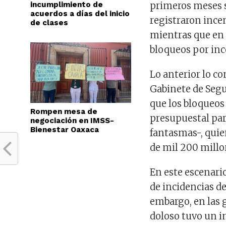
incumplimiento de
primeros meses 
acuerdos a días del inicio
registraron incen
de clases
mientras que en 
bloqueos por inc
Lo anterior lo c
Gabinete de Segur
que los bloqueos
Rompen mesa de
presupuestal par
negociación en IMSS-
Bienestar Oaxaca
fantasmas-, quie
de mil 200 millo
En este escenari
de incidencias d
embargo, en las 
doloso tuvo un i