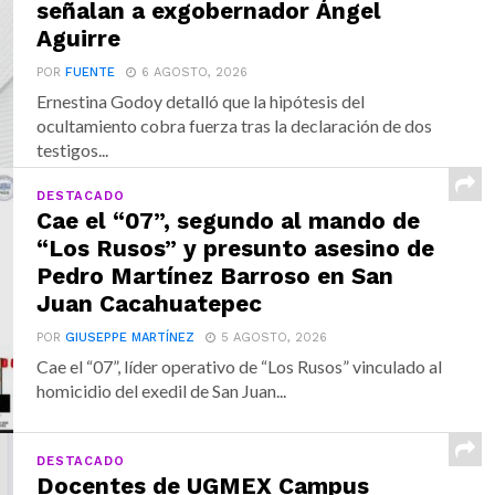
señalan a exgobernador Ángel
Aguirre
POR
FUENTE
6 AGOSTO, 2026
Ernestina Godoy detalló que la hipótesis del
ocultamiento cobra fuerza tras la declaración de dos
testigos...
DESTACADO
Cae el “07”, segundo al mando de
“Los Rusos” y presunto asesino de
Pedro Martínez Barroso en San
Juan Cacahuatepec
POR
GIUSEPPE MARTÍNEZ
5 AGOSTO, 2026
Cae el “07”, líder operativo de “Los Rusos” vinculado al
homicidio del exedil de San Juan...
DESTACADO
Docentes de UGMEX Campus