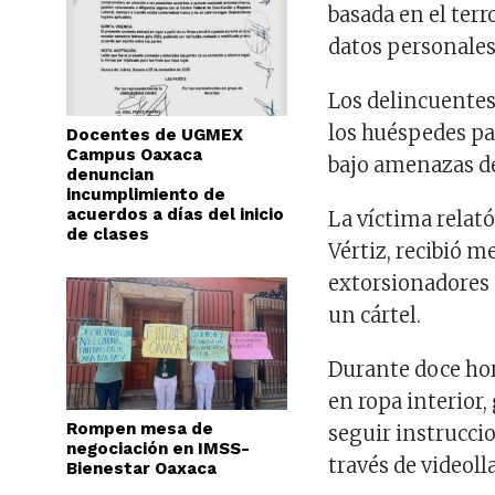
basada en el ter
datos personales
Los delincuentes
los huéspedes pa
Docentes de UGMEX
Campus Oaxaca
bajo amenazas de
denuncian
incumplimiento de
acuerdos a días del inicio
La víctima relató
de clases
Vértiz, recibió 
extorsionadores 
un cártel.
Durante doce hor
en ropa interior,
Rompen mesa de
seguir instrucci
negociación en IMSS-
través de videol
Bienestar Oaxaca