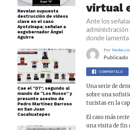
virtual
Revelan supuesta
destrucción de videos
Ante los señala
clave en el caso
Ayotzinapa; señalan a
administración 
exgobernador Ángel
donde lamenta l
Aguirre
Por
Redacci
Publicado
COMPÁRTELO
Una serie de den
Cae el “07”, segundo al
mando de “Los Rusos” y
sobre una sofisti
presunto asesino de
turistas en la ca
Pedro Martínez Barroso
en San Juan
Cacahuatepec
El caso más reci
una visita de fi