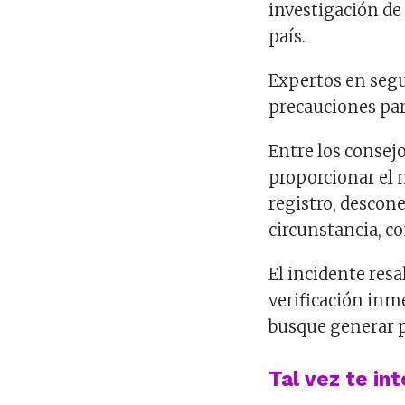
investigación de 
país.
Expertos en segu
precauciones par
Entre los consej
proporcionar el 
registro, descone
circunstancia, c
El incidente resa
verificación inm
busque generar p
Tal vez te in