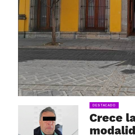
DESTACADO
Crece l
modalid