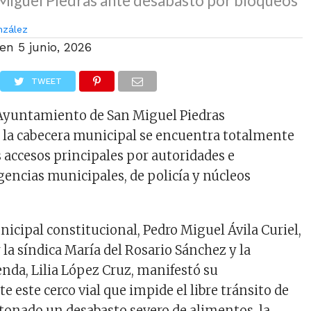
Miguel Piedras ante desabasto por bloqueos
nzález
 en
5 junio, 2026
TWEET
 Ayuntamiento de San Miguel Piedras
 la cabecera municipal se encuentra totalmente
 accesos principales por autoridades e
gencias municipales, de policía y núcleos
nicipal constitucional, Pedro Miguel Ávila Curiel,
a síndica María del Rosario Sánchez y la
enda, Lilia López Cruz, manifestó su
 este cerco vial que impide el libre tránsito de
tonado un desabasto severo de alimentos, la