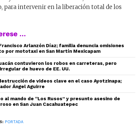
para intervenir en la liberación total de los
terese …
 Francisco Arlanzón Díaz; familia denuncia omisiones
to por mototaxi en San Martín Mexicapam
uacán contuvieron los robos en carreteras, pero
irregular de huevo de EE. UU.
estrucción de videos clave en el caso Ayotzinapa;
ador Ángel Aguirre
do al mando de “Los Rusos” y presunto asesino de
rroso en San Juan Cacahuatepec
S:
PORTADA