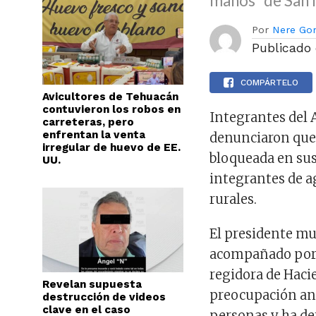
manos” de San 
Por
Nere Go
Publicado
COMPÁRTELO
Avicultores de Tehuacán
contuvieron los robos en
Integrantes del
carreteras, pero
enfrentan la venta
denunciaron que
irregular de huevo de EE.
bloqueada en sus
UU.
integrantes de a
rurales.
El presidente mu
acompañado por l
regidora de Haci
Revelan supuesta
preocupación ante
destrucción de videos
clave en el caso
personas y ha de