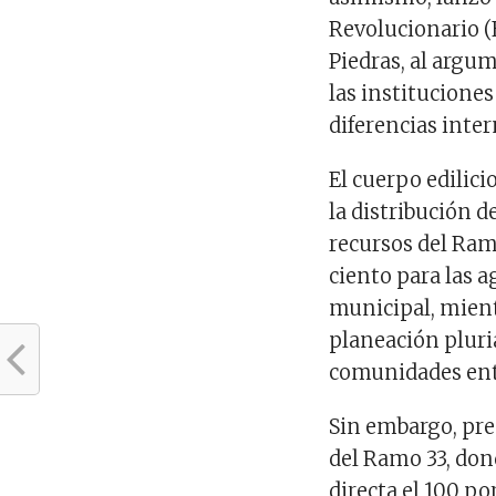
Revolucionario (
Piedras, al argu
las institucione
diferencias inter
El cuerpo edilici
la distribución d
recursos del Ramo
ciento para las a
municipal, mient
planeación pluria
comunidades ent
Sin embargo, pre
del Ramo 33, don
directa el 100 po