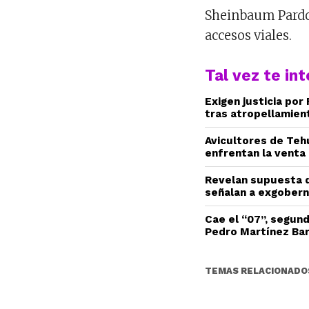
Sheinbaum Pardo, 
accesos viales.
Tal vez te in
Exigen justicia por
tras atropellamien
Avicultores de Teh
enfrentan la venta 
Revelan supuesta d
señalan a exgobern
Cae el “07”, segun
Pedro Martínez Ba
TEMAS RELACIONADO