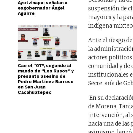
Ayotzinapa; señalan a
suspensión de cla
exgobernador Ángel
Aguirre
mayores y la pará
indígena mixtec
Ante el riesgo de
la administració
actores políticos
comunidad y de d
Cae el “07”, segundo al
mando de “Los Rusos” y
institucionales 
presunto asesino de
Pedro Martínez Barroso
Secretaría de Gob
en San Juan
Cacahuatepec
En su declaración
de Morena, Tania
intervención, al 
hacia una de las 
asimismo, lanzó 